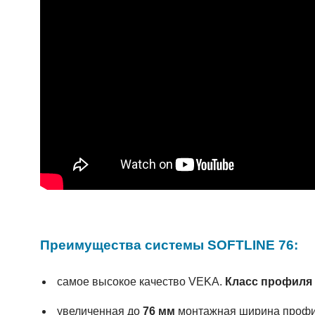
Преимущества системы SOFTLINE 76:
самое высокое качество VEKA.
Класс профиля
увеличенная до
76 мм
монтажная ширина профи