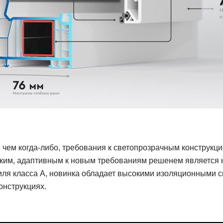
ем когда-либо, требования к светопрозрачным конструкция
таким, адаптивным к новым требованиям решенем являетс
иля класса А, новинка обладает высокими изоляционными 
онструкциях.