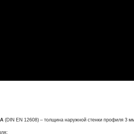
 А
(DIN EN 12608) – толщина наружной стенки профиля 3 мм 
ля;