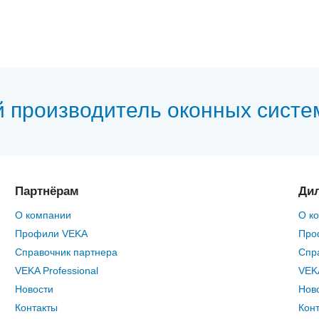
й производитель оконных систе
Партнёрам
Ди
О компании
О к
Профили VEKA
Про
Справочник партнера
Спр
VEKA Professional
VEKA
Новости
Нов
Контакты
Кон