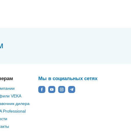
м
лерам
Мы в социальных сетях
омпании
фили VEKA
авочник дилера
 Professional
ости
такты