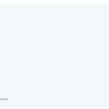
S
циях.
Со