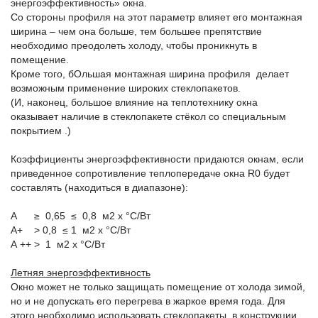
энергоэффективность» окна.
Со стороны профиля на этот параметр влияет его монтажная
ширина – чем она больше, тем большее препятствие
необходимо преодолеть холоду, чтобы проникнуть в
помещение.
Кроме того, бОльшая монтажная ширина профиля делает
возможным применение широких стеклопакетов.
(И, наконец, большое влияние на теплотехнику окна
оказывает наличие в стеклопакете стёкол со специальным
покрытием .)
Коэффициенты энергоэффективности придаются окнам, если
приведенное сопротивление теплопередаче окна R0 будет
составлять (находиться в диапазоне):
А ≥ 0,65 ≤ 0,8 м2 х °С/Вт
А+ > 0,8 ≤ 1 м2 х °С/Вт
А ++ > 1 м2 х °С/Вт
Летняя энергоэффективность
Окно может не только защищать помещение от холода зимой,
но и не допускать его перегрева в жаркое время года. Для
этого необходимо использовать стеклопакеты, в конструкции