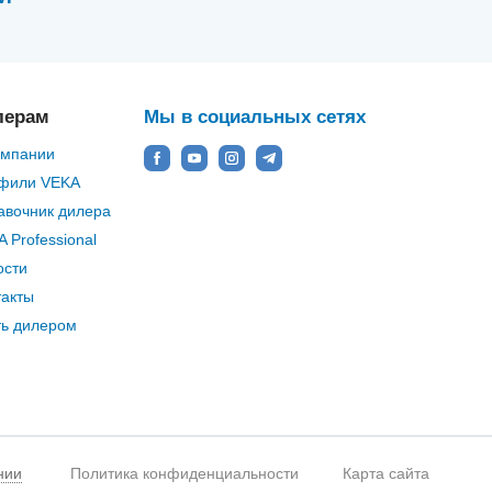
лерам
Мы в социальных сетях
омпании
фили VEKA
авочник дилера
 Professional
ости
такты
ть дилером
нии
Политика конфиденциальности
Карта сайта