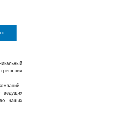
ок
уникальный
го решения
компаний.
т ведущих
тво наших