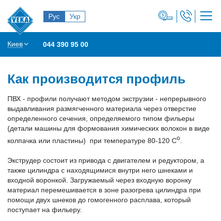
Рус
Укр
Киев
044 390 95 00
Как производится профиль
ПВХ - профили получают методом экструзии - непрерывного
выдавливания размягченного материала через отверстие
определенного сечения, определяемого типом фильеры
(детали машины для формования химических волокон в виде
о
колпачка или пластины) при температуре 80-120 С
.
Экструдер состоит из привода с двигателем и редуктором, а
также цилиндра с находящимися внутри него шнеками и
входной воронкой. Загружаемый через входную воронку
материал перемешивается в зоне разогрева цилиндра при
помощи двух шнеков до гомогенного расплава, который
поступает на фильеру.