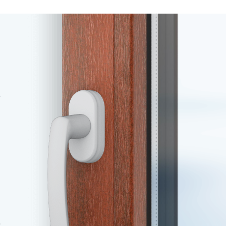
rustikal
Sheffield oak
Sheffield oak
Lichtgrau
Achatgrau
Silbergra
light
grey