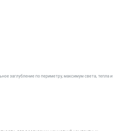
ное заглубление по периметру, максимум света, тепла и
V
Б
о