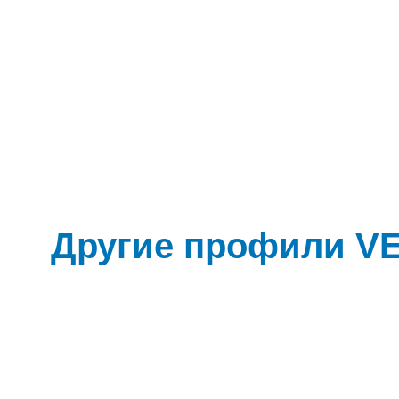
Другие профили V
Фотогалерея
VEKAMOVE