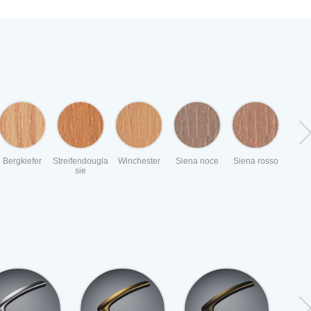
Bergkiefer
Streifendougla
Winchester
Siena noce
Siena rosso
Eiche 
sie