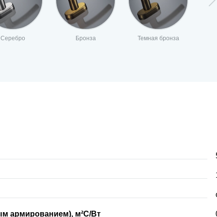
Серебро
Бронза
Темная бронза
м армированием), м²С/Вт