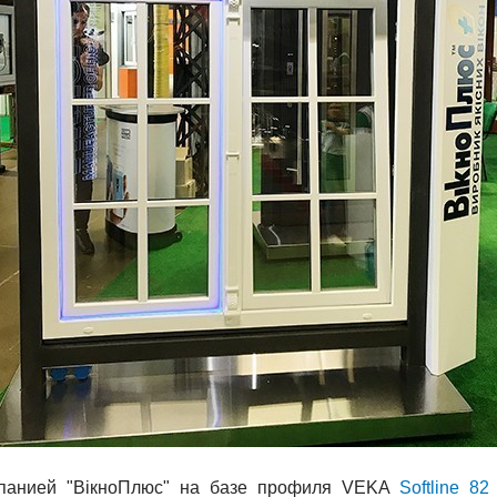
мпанией "ВікноПлюс" на базе профиля VEKA
Softline 82