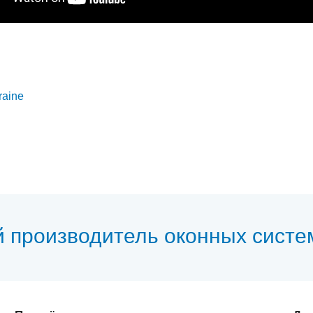
raine
й производитель оконных систе