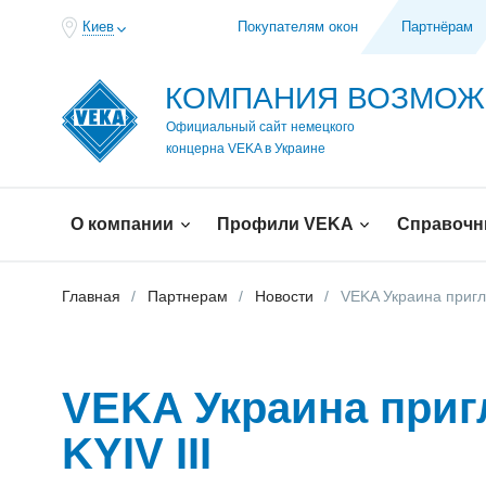
Киев
Покупателям окон
Партнёрам
КОМПАНИЯ ВОЗМО
Официальный сайт немецкого
концерна VEKA в Украине
О компании
Профили VEKA
Справочн
Главная
Партнерам
Новости
VEKA Украина приг
VEKA Украина при
KYIV III