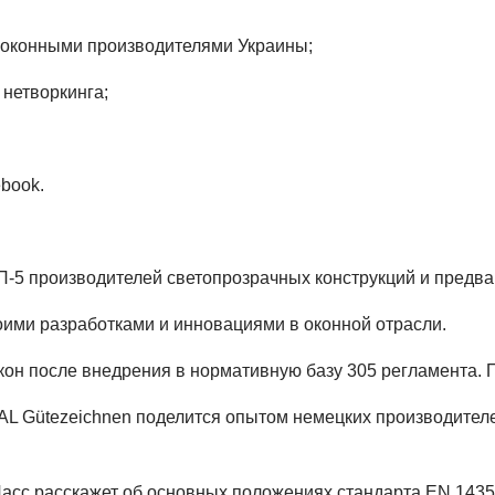
5 оконными производителями Украины;
 нетворкинга;
book.
П-5 производителей светопрозрачных конструкций и предва
ими разработками и инновациями в оконной отрасли.
кон после внедрения в нормативную базу 305 регламента.
 Gütezeichnen поделится опытом немецких производителей
Ласс расскажет об основных положениях стандарта EN 1435