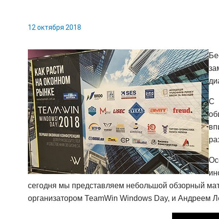
12 октября 2018
Бе
за
ди
С 
об
вп
ра
Ос
ин
сегодня мы представляем небольшой обзорный мате
организатором ТеаmWin Windows Day, и Андреем Л