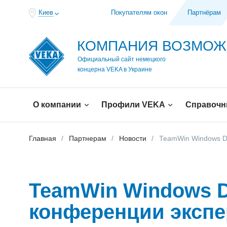
Киев
Покупателям окон
Партнёрам
КОМПАНИЯ ВОЗМО
Официальный сайт немецкого
концерна VEKA в Украине
О компании
Профили VEKA
Справочн
Главная
Партнерам
Новости
ТеаmWin Windows Da
ТеаmWin Windows D
конференции экспе