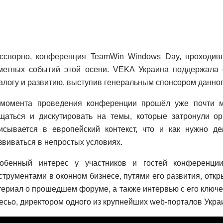
сспорно, конференция TeamWin Windows Day, проходив
метных событий этой осени. VEKA Украина поддержала 
алогу и развитию, выступив генеральным спонсором данно
момента проведения конференции прошёл уже почти м
щаться и дискутировать на темы, которые затронули ор
исывается в европейский контекст, что и как нужно д
звиваться в непростых условиях.
обенный интерес у участников и гостей конференци
струментами в оконном бизнесе, путями его развития, отк
риал о прошедшем форуме, а также интервью с его ключе
есьо, директором одного из крупнейших web-порталов Укр