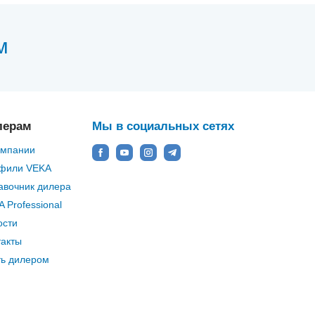
м
лерам
Мы в социальных сетях
омпании
фили VEKA
авочник дилера
 Professional
ости
такты
ть дилером