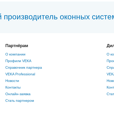
й производитель оконных систе
Партнёрам
Ди
О компании
О к
Профили VEKA
Про
Справочник партнера
Спр
VEKA Professional
VEKA
Новости
Нов
Контакты
Кон
Онлайн-заявка
Ста
Стать партнером