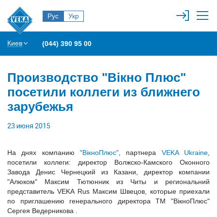
Рус
Укр
Киев
(044) 390 95 00
Производство "Вікно Плюс"
посетили коллеги из ближнего
зарубежья
23 июня 2015
На днях компанию
"ВікноПлюс"
, партнера
VEKA Ukraine
,
посетили коллеги: директор Волжско-Камского Оконного
Завода Денис Чернецкий из Казани, директор компании
"Алюком" Максим Тютюнник из Читы и региональний
представитель VEKA Rus Максим Швецов, которые приехали
по приглашению генерального директора ТМ "ВікноПлюс"
Сергея Ведерникова .